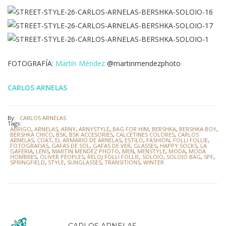
FOTOGRAFÍA:
Martín Méndez
@martinmendezphoto
CARLOS ARNELAS
By:
CARLOS ARNELAS
Tags:
ABRIGO
,
ARNELAS
,
ARNY
,
ARNYSTYLE
,
BAG FOR HIM
,
BERSHKA
,
BERSHKA BOY
,
BERSHKA CHICO
,
BSK
,
BSK ACCESORIES
,
CALCETINES COLORES
,
CARLOS
ARNELAS
,
COAT
,
EL ARMARIO DE ARNELAS
,
ESTILO
,
FASHION
,
FOLLI FOLLIE
,
FOTOGRAFIAS
,
GAFAS DE SOL
,
GAFAS DE VER
,
GLASSES
,
HAPPY SOCKS
,
LA
GAFERIA
,
LENS
,
MARTIN MENDEZ PHOTO
,
MEN
,
MENSTYLE
,
MODA
,
MODA
HOMBRES
,
OLIVER PEOPLES
,
RELOJ FOLLI FOLLIE
,
SOLOIO
,
SOLOIO BAG
,
SPF
,
SPRINGFIELD
,
STYLE
,
SUNGLASSES
,
TRANSITIONS
,
WINTER
CARLOS ARNELAS