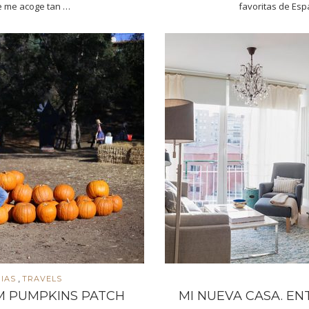
e me acoge tan …
favoritas de Esp
,
IAS
TRAVELS
 PUMPKINS PATCH
MI NUEVA CASA. E