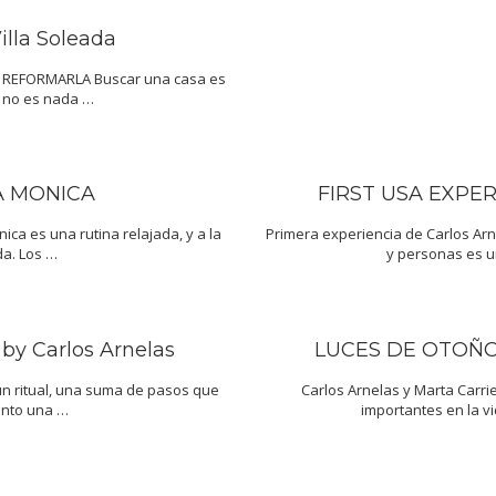
lla Soleada
 REFORMARLA Buscar una casa es
, no es nada …
TA MONICA
FIRST USA EXPER
ica es una rutina relajada, y a la
Primera experiencia de Carlos Arn
da. Los …
y personas es u
y Carlos Arnelas
LUCES DE OTOÑO
un ritual, una suma de pasos que
Carlos Arnelas y Marta Carr
nto una …
importantes en la v