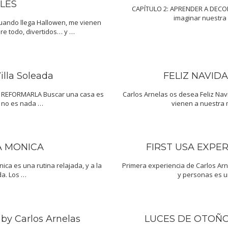
LES
CAPÍTULO 2: APRENDER A DECO
imaginar nuestra 
Cuando llega Hallowen, me vienen
re todo, divertidos… y …
lla Soleada
FELIZ NAVIDA
 REFORMARLA Buscar una casa es
Carlos Arnelas os desea Feliz Na
, no es nada …
vienen a nuestra 
TA MONICA
FIRST USA EXPER
ica es una rutina relajada, y a la
Primera experiencia de Carlos Arn
da. Los …
y personas es u
y Carlos Arnelas
LUCES DE OTOÑO