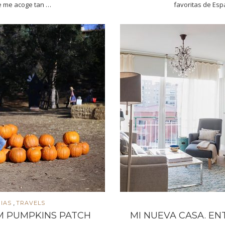
e me acoge tan …
favoritas de Esp
,
IAS
TRAVELS
 PUMPKINS PATCH
MI NUEVA CASA. E