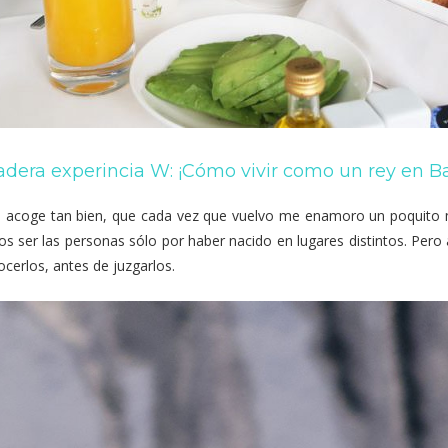
dera experincia W: ¡Cómo vivir como un rey en B
 acoge tan bien, que cada vez que vuelvo me enamoro un poquito
os ser las personas sólo por haber nacido en lugares distintos. Per
erlos, antes de juzgarlos.